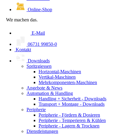
Online-Shop
Wir machen das.
E-Mail
06731 99850-0
Kontakt
Downloads
Spritzgiessen
Horizontal-Maschinen
Vertikal-Maschinen
Mehrkomponenten-Maschinen
Angebote & News
Automation & Handling
Handling + Sicherheit - Downloads
Transport + Montage - Downloads
Peripherie
Peripherie - Fördern & Dosieren
Peripherie - Temperieren & Kühlen
Peripherie - Lagern & Trocknen
Dienstleistungen