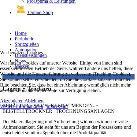
ProOptima & Leistungen
Online-Shop
Home
Peripherie
Spritzgießen
Automation
Wir benutzen Cookies
Dienstleistungen
News
Wir nutzen Cookies auf unserer Website. Einige von ihnen sind
Messen
essenziell für den Betrieb der Seite, während andere uns helfen, diese
Website und die Nutzererfahrung zu verbessern (Tracking Cookies).
Sie können selbst entscheiden, ob Sie die Cookies zulassen möchten.
Bitte beachten Sie, dass bei einer Ablehnung womöglich nicht mehr
Lagern + Trocknen
alle Funktionalitäten der Seite zur Verfügung stehen.
Akzeptieren
Ablehnen
BEHÄLTER + SILOS | KLEINSTMENGEN- +
Weitere Informationen
|
Impressum
BEISTELLTROCKNER | TROCKNUNGSANLAGEN
Der Materiallagerung und Aufbereitung widmen wir unsere volle
Aufmerksamkeit. Sie steht für uns am Beginn der Prozesskette und
entscheidet somit maßgeblich über die Produktqualität.